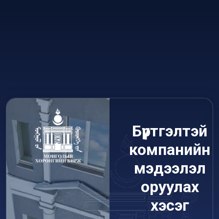
Бүртгэлтэй
компанийн
мэдээлэл
оруулах
хэсэг