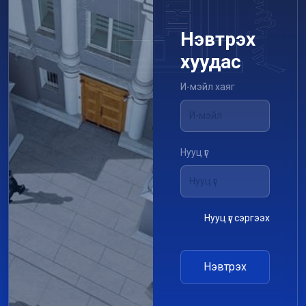
Нэвтрэх
хуудас
И-мэйл хаяг
Нууц үг
Нууц үг сэргээх
Нэвтрэх